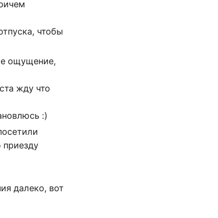
Причем
отпуска, чтобы
ное ощущение,
ста жду что
ановлюсь :)
 посетили
 приезду
ия далеко, вот