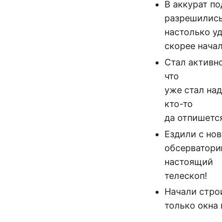
В аккурат п
разрешилис
настолько уд
скорее нача
Стал активно
что
уже стал над
кто-то
да отпишется
Ездили с но
обсерватори
настоящий
телескоп!
Начали строи
только окна 