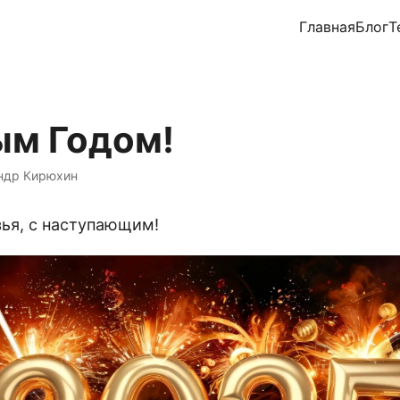
Главная
Блог
Т
ым Годом!
ндр Кирюхин
зья, с наступающим!