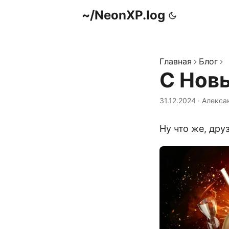
~/NeonXP.log
Главная
Блог
С Нов
31.12.2024
·
Алекса
Ну что же, дру