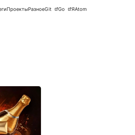
еги
Проекты
Разное
Git
Go
Я
Atom