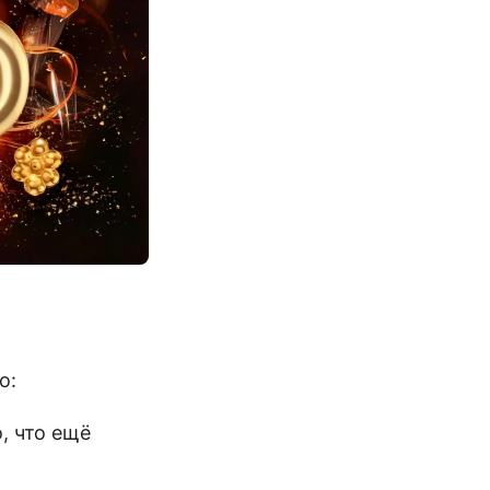
о:
, что ещё