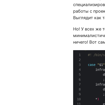
специализиров
работы с проек
Выглядит как т
Но! У всех же 
минималистичн
ничего! Вот са
case
"
$1
"
	infr
	infr
	*
)
	