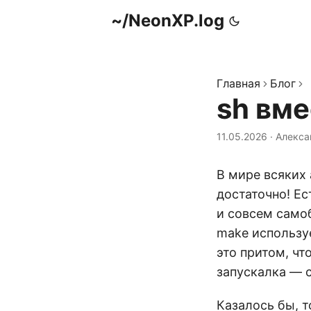
~/NeonXP.log
Главная
Блог
sh вм
11.05.2026
·
Алекса
В мире всяких
достаточно! Ес
и совсем самоб
make использу
это притом, чт
запускалка — 
Казалось бы, 