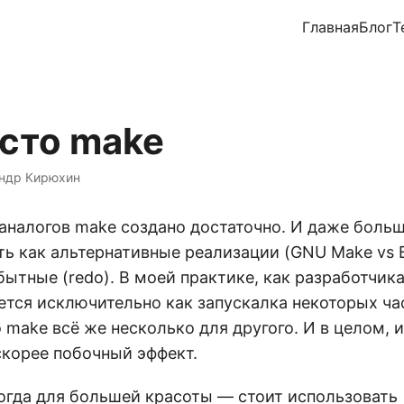
Главная
Блог
Т
есто make
ндр Кирюхин
 аналогов make создано достаточно. И даже боль
ть как альтернативные реализации (GNU Make vs 
ытные (redo). В моей практике, как разработчик
ется исключительно как запускалка некоторых ча
о make всё же несколько для другого. И в целом, 
скорее побочный эффект.
тогда для большей красоты — стоит использовать