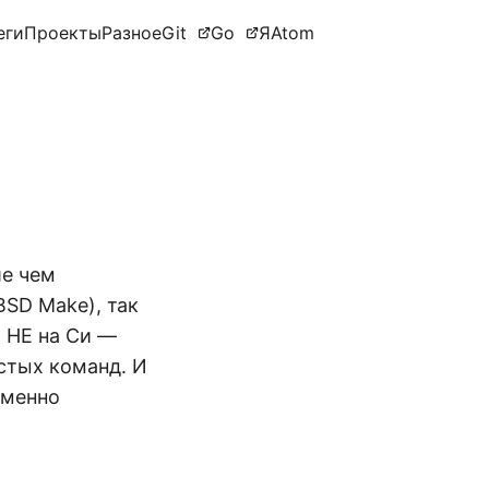
еги
Проекты
Разное
Git
Go
Я
Atom
ше чем
BSD Make), так
а НЕ на Си —
стых команд. И
именно