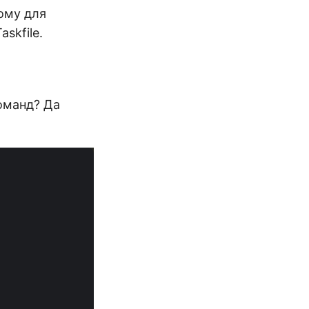
дому для
skfile.
оманд? Да