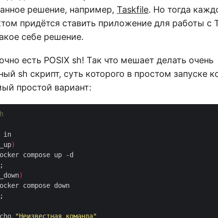
анное решение, например,
Taskfile
. Но тогда каж
том придётся ставить приложение для работы с Ta
акое себе решение.
точно есть POSIX sh! Так что мешает делать очень
ый sh скрипт, суть которого в простом запуске к
мый простой вариант:
a_up
)
a_down
)
	echo 
"Неизвестная команда"