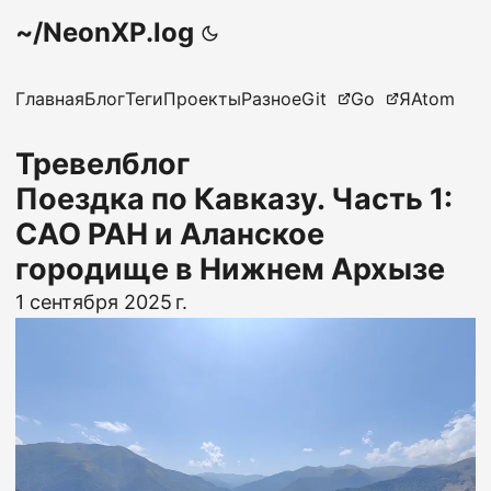
~/NeonXP.log
Главная
Блог
Теги
Проекты
Разное
Git
Go
Я
Atom
Тревелблог
Поездка по Кавказу. Часть 1:
САО РАН и Аланское
городище в Нижнем Архызе
1 сентября 2025 г.