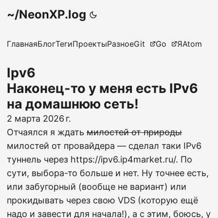
~/NeonXP.log
Главная
Блог
Теги
Проекты
Разное
Git
Go
Я
Atom
Ipv6
Наконец-то у меня есть IPv6
на домашнюю сеть!
2 марта 2026 г.
Отчаялся я ждать
милостей от природы
милостей от провайдера — сделал таки IPv6
туннель через
https://ipv6.ip4market.ru/
. По
сути, выбора-то больше и нет. Ну точнее есть,
или забугорный (вообще не вариант) или
прокидывать через свою VDS (которую ещё
надо и завести для начала!), а с этим, боюсь, у